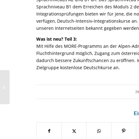
Sprachniveau B1 dem Erreichen des Moduls 2 der
Integrationsprüfungen bieten wir für jene, die n
verfügen, Deutsch-Intensiv-Integrationskurse a
unseren Internetseiten bekannt gegeben werden
Was ist neu? Teil 3:
Mit Hilfe des MORE-Programms an der Alpen-Adri
Fluchthintergrund möglich, Zugang zum österreic
dadurch bessere Zukunftschancen zu eröffnen.
Zielgruppe kostenlose Deutschkurse an.
Frohe Weihnachten
und ein gutes neues
29
Jahr
Ei