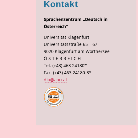
Kontakt
Sprachenzentrum „Deutsch in
Österreich“
Universität Klagenfurt
Universitätsstraße 65 – 67
9020 Klagenfurt am Wörthersee
Ö S T E R R E I C H
Tel: (+43) 463 24180*
Fax: (+43) 463 24180-3*
dia@aau.at