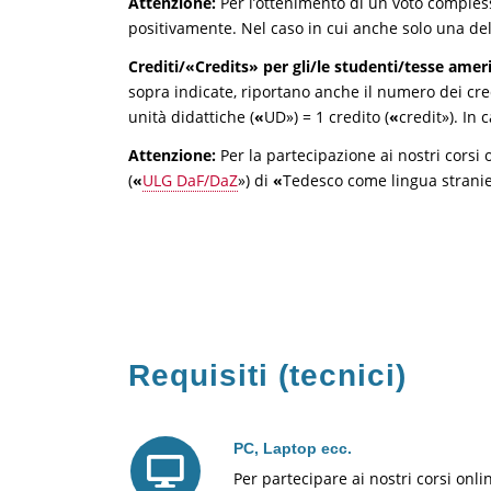
Attenzione:
Per l’ottenimento di un voto complessiv
positivamente. Nel caso in cui anche solo una de
Crediti/«Credits» per gli/le studenti/tesse amer
sopra indicate, riportano anche il numero dei cred
unità didattiche (
«
UD») = 1 credito (
«
credit»). In
Attenzione:
Per la partecipazione ai nostri corsi 
(
«
ULG DaF/DaZ
») di
«
Tedesco come lingua stranier
Requisiti (tecnici)
PC, Laptop ecc.
Per partecipare ai nostri corsi onl