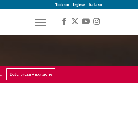
Tedesco
|
Inglese
|
Italiano
ci
Date, prezzi + iscrizione