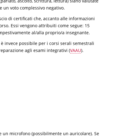
arlato, ascolto, scrittura, lettura) siano valutate
te un voto complessivo negativo.
scio di certificati che, accanto alle informazioni
corso. Essi vengono attribuiti come segue: 15
tempestivamente al/alla proprio/a insegnante.
è invece possibile per i corsi serali semestrali
parazione agli esami integrativi (
VAAU
).
 e un microfono (possibilmente un auricolare). Se