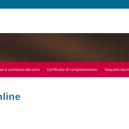
ari e contenuti dei corsi
Certificato di completamento
Requisiti tecni
nline