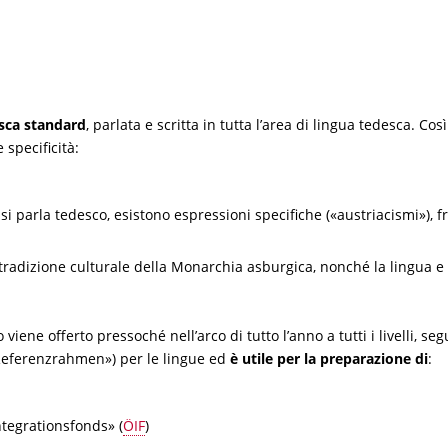
desca standard
, parlata e scritta in tutta l’area di lingua tedesca. Co
 specificità:
 si parla tedesco, esistono espressioni specifiche («austriacismi»), f
a tradizione culturale della Monarchia asburgica, nonché la lingua e 
 viene offerto pressoché nell’arco di tutto l’anno a tutti i livelli,
eferenzrahmen») per le lingue ed
è utile per la preparazione di
:
ntegrationsfonds» (
ÖIF
)