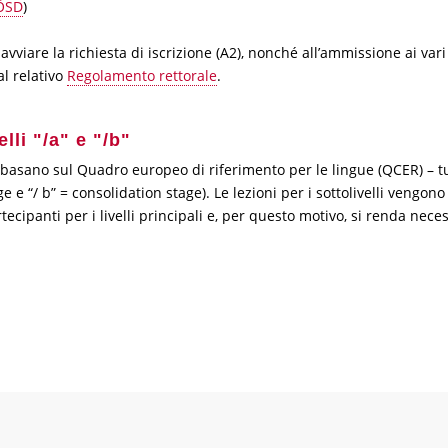
ÖSD
)
 avviare la richiesta di iscrizione (A2), nonché all’ammissione ai vari
al relativo
Regolamento rettorale
.
lli "/a" e "/b"
si si basano sul Quadro europeo di riferimento per le lingue (QCER) – t
tage e “/ b” = consolidation stage). Le lezioni per i sottolivelli veng
cipanti per i livelli principali e, per questo motivo, si renda neces