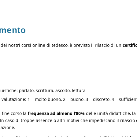
amento
ei nostri corsi online di tedesco, è previsto il rilascio di un
certifi
uistiche: parlato, scrittura, ascolto, lettura
alutazione: 1 = molto buono, 2 = buono, 3 = discreto, 4 = sufficient
i fine corso la
frequenza ad almeno l’80%
delle unità didattiche, la 
caso di troppe assenze o altri motivi che impediscano il rilascio del
pazione.