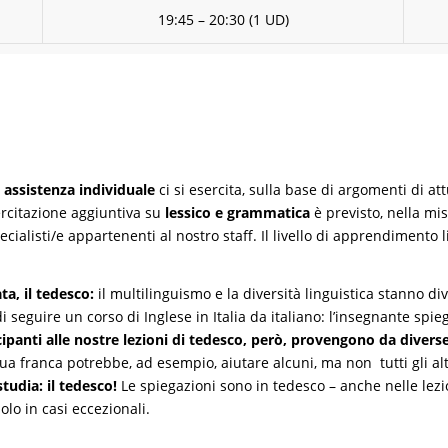
19:45 – 20:30 (1 UD)
 assistenza individuale
ci si esercita, sulla base di argomenti di attu
esercitazione aggiuntiva su
lessico e grammatica
è previsto, nella mi
ecialisti/e appartenenti al nostro staff. Il livello di apprendimento 
ta, il tedesco:
il multilinguismo e la diversità linguistica stanno 
guire un corso di Inglese in Italia da italiano: l’insegnante spieghe
cipanti alle nostre lezioni di tedesco, però, provengono da diverse
gua franca potrebbe, ad esempio, aiutare alcuni, ma non tutti gli al
tudia: il tedesco!
Le spiegazioni sono in tedesco – anche nelle lezio
olo in casi eccezionali.