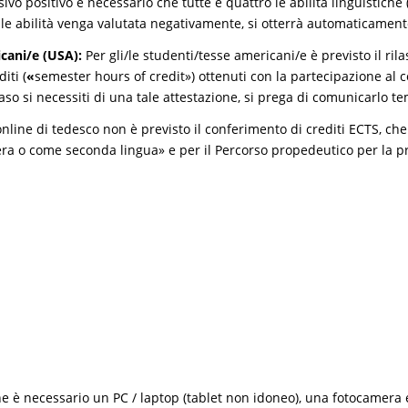
o positivo è necessario che tutte e quattro le abilità linguistiche (p
lle abilità venga valutata negativamente, si otterrà automaticamen
icani/e (USA):
Per gli/le studenti/tesse americani/e è previsto il rila
iti (
«
semester hours of credit») ottenuti con la partecipazione al 
 caso si necessiti di una tale attestazione, si prega di comunicarlo 
online di tedesco non è previsto il conferimento di crediti ECTS, che 
a o come seconda lingua» e per il Percorso propedeutico per la pre
ine è necessario un PC / laptop (tablet non idoneo), una fotocamera